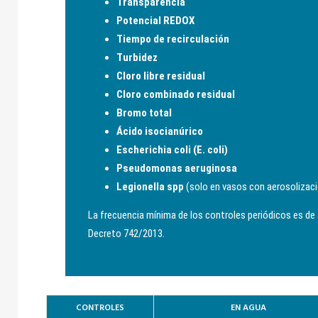
Transparencia
Potencial REDOX
Tiempo de recirculación
Turbidez
Cloro libre residual
Cloro combinado residual
Bromo total
Ácido isocianúrico
Escherichia coli (E. coli)
Pseudomonas aeruginosa
Legionella spp
(solo en vasos con aerosolizaci
La frecuencia mínima de los controles periódicos es de 
Decreto 742/2013.
CONTROLES
EN AGUA