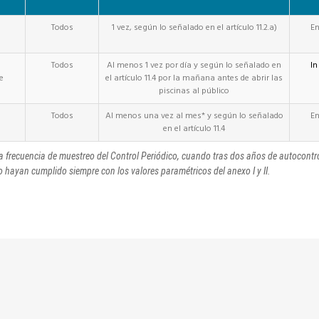
Todos
1 vez, según lo señalado en el artículo 11.2.a)
En
Todos
Al menos 1 vez por día y según lo señalado en
In
e
el artículo 11.4 por la mañana antes de abrir las
piscinas al público
Todos
Al menos una vez al mes* y según lo señalado
En
en el artículo 11.4
la frecuencia de muestreo del Control Periódico, cuando tras dos años de autocontrol
o hayan cumplido siempre con los valores paramétricos del anexo I y II.