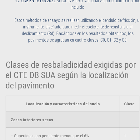
-La
UNE EN 16165:2022
Anexo C Anexo Nacional A cómo último métod
incluido.
Estos métodos de ensayo se realizan utilizando el péndulo de fricción, u
instrumento diseñado para medir el coeficiente de resistencia al
deslizamiento (Rd). Basándose en los resultados obtenidos, los
pavimentos se agrupan en cuatro clases: C0, C1, C2 y C3.
Clases de resbaladicidad exigidas por
el CTE DB SUA según la localización
del pavimento
Localización y características del suelo
Clase
Zonas interiores secas
– Superficies con pendiente menor que el 6%
1