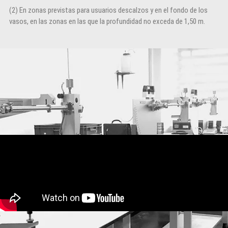
(2) En zonas previstas para usuarios descalzos y en el fondo de los
vasos, en las zonas en las que la profundidad no exceda de 1,50 m.