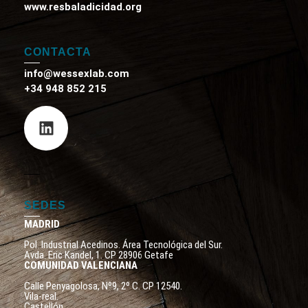
www.resbaladicidad.org
CONTACTA
info@wessexlab.com
+34 948 852 215
SEDES
MADRID
Pol. Industrial Acedinos. Área Tecnológica del Sur.
Avda. Eric Kandel, 1. CP 28906 Getafe
COMUNIDAD VALENCIANA
Calle Penyagolosa, Nº9, 2º C. CP 12540.
Vila-real.
Castellón.